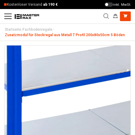
Zum Inhalt springen
Mengenrabatte
bis zu 20 %
inkl. MwSt.
/
/
Startseite
Fachbodenregale
Zusatzmodul für Steckregal aus Metall T Profil 200x80x50cm 5 Böden