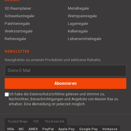
REGALE
3D Raumplaner
Metallregale
Schwerlastregale
Weitspannregale
Palettenregale
Lagerregale
Werkstattregale
Kellerregale
Reifenregale
Lebensmittelregale
NEWSLETTER
Neuigkeiten zu unseren Produkten und exklusive Rabatte.
Abonnieren
Ich habe die Datenschutzrichtlinie gelesen und stimme zu,
Nachrichten, Benachrichtigungen und Angebote von Master Rax zu
erhalten. Eine Abmeldung ist jederzeit möglich.
Trusted Shops
FSC
The Green Dot
VISA
MC
AMEX
PayPal
Apple Pay
Google Pay
Vorkasse