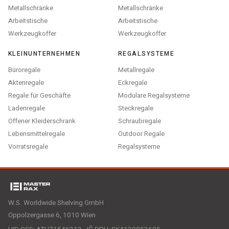
Metallschränke
Metallschränke
Arbeitstische
Arbeitstische
Werkzeugkoffer
Werkzeugkoffer
KLEINUNTERNEHMEN
REGALSYSTEME
Büroregale
Metallregale
Aktenregale
Eckregale
Regale für Geschäfte
Modulare Regalsysteme
Ladenregale
Steckregale
Offener Kleiderschrank
Schraubregale
Lebensmittelregale
Outdoor Regale
Vorratsregale
Regalsysteme
W.S. Worldwide Shelving GmbH
Oppolzergasse 6, 1010 Wien