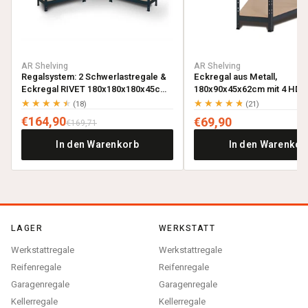
AR Shelving
AR Shelving
Regalsystem: 2 Schwerlastregale &
Eckregal aus Metall,
Eckregal RIVET 180x180x180x45cm
180x90x45x62cm mit 4 HDF-
mit 4 HDF-Böden, anthrazitgrau
anthrazitgrau
★★★★★
★★★★★
(18)
(21)
€164,90
€69,90
€169,71
In den Warenkorb
In den Warenkor
LAGER
WERKSTATT
Werkstattregale
Werkstattregale
Reifenregale
Reifenregale
Garagenregale
Garagenregale
Kellerregale
Kellerregale