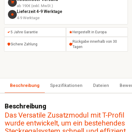
ab 190€ (exkl. MwSt.)
Lieferzeit 4-9 Werktage
4-9 Werktage
5 Jahre Garantie
Hergestellt in Europa
Rückgabe innerhalb von 30
Sichere Zahlung
Tagen
Beschreibung
Spezifikationen
Dateien
Bewe
Beschreibung
Das Versatile Zusatzmodul mit T-Profil
wurde entwickelt, um ein bestehendes
Steckregalsystem schnell und effizient