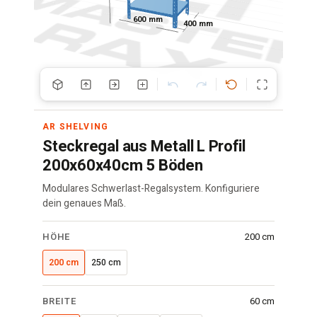
600 mm
400 mm
AR SHELVING
Steckregal aus Metall L Profil
200x60x40cm 5 Böden
Modulares Schwerlast-Regalsystem. Konfiguriere
dein genaues Maß.
Versatile
HÖHE
200 cm
Regal
·
200 cm
250 cm
200x60x40
cm
BREITE
60 cm