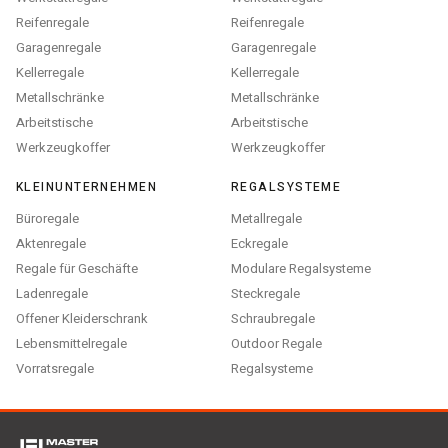
Reifenregale
Reifenregale
Garagenregale
Garagenregale
Kellerregale
Kellerregale
Metallschränke
Metallschränke
Arbeitstische
Arbeitstische
Werkzeugkoffer
Werkzeugkoffer
KLEINUNTERNEHMEN
REGALSYSTEME
Büroregale
Metallregale
Aktenregale
Eckregale
Regale für Geschäfte
Modulare Regalsysteme
Ladenregale
Steckregale
Offener Kleiderschrank
Schraubregale
Lebensmittelregale
Outdoor Regale
Vorratsregale
Regalsysteme