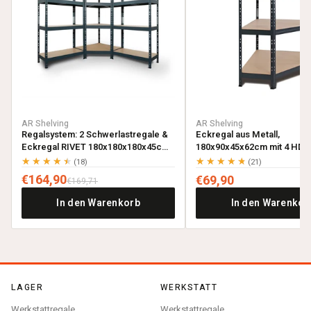
AR Shelving
AR Shelving
Regalsystem: 2 Schwerlastregale &
Eckregal aus Metall,
Eckregal RIVET 180x180x180x45cm
180x90x45x62cm mit 4 HDF-
mit 4 HDF-Böden, anthrazitgrau
anthrazitgrau
★★★★★
★★★★★
(18)
(21)
€164,90
€69,90
€169,71
In den Warenkorb
In den Warenkor
LAGER
WERKSTATT
Werkstattregale
Werkstattregale