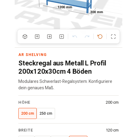
1200 mm
300 mm
AR SHELVING
Steckregal aus Metall L Profil
200x120x30cm 4 Böden
Modulares Schwerlast-Regalsystem. Konfiguriere
dein genaues Maß.
Versatile
HÖHE
200 cm
Regal
·
200 cm
250 cm
200x120x30
cm
BREITE
120 cm