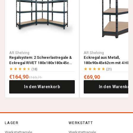
AR Shelving
AR Shelving
Regalsystem: 2 Schwerlastregale &
Eckregal aus Metall,
Eckregal RIVET 180x180x180x45cm
180x90x45x62cm mit 4 HDF-
mit 4 HDF-Böden, anthrazitgrau
anthrazitgrau
★★★★★
★★★★★
(18)
(21)
€164,90
€69,90
€169,71
In den Warenkorb
In den Warenkor
LAGER
WERKSTATT
Werkstattregale
Werkstattregale