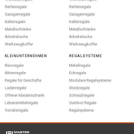
Reifenregale
Reifenregale
Garagenregale
Garagenregale
Kellerregale
Kellerregale
Metallschränke
Metallschränke
Arbeitstische
Arbeitstische
Werkzeugkoffer
Werkzeugkoffer
KLEINUNTERNEHMEN
REGALSYSTEME
Büroregale
Metallregale
Aktenregale
Eckregale
Regale für Geschäfte
Modulare Regalsysteme
Ladenregale
Steckregale
Offener Kleiderschrank
Schraubregale
Lebensmittelregale
Outdoor Regale
Vorratsregale
Regalsysteme