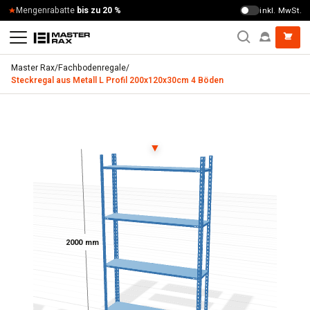
Zum Inhalt springen
Mengenrabatte
bis zu 20 %
inkl. MwSt.
Master Rax
/
Fachbodenregale
/
Steckregal aus Metall L Profil 200x120x30cm 4 Böden
Steckregal aus Metall L Profil 200x120x30cm 4 Böden
▼
2000 mm