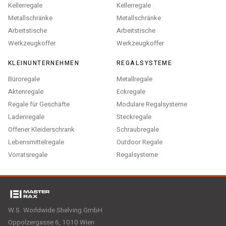
Kellerregale
Kellerregale
Metallschränke
Metallschränke
Arbeitstische
Arbeitstische
Werkzeugkoffer
Werkzeugkoffer
KLEINUNTERNEHMEN
REGALSYSTEME
Büroregale
Metallregale
Aktenregale
Eckregale
Regale für Geschäfte
Modulare Regalsysteme
Ladenregale
Steckregale
Offener Kleiderschrank
Schraubregale
Lebensmittelregale
Outdoor Regale
Vorratsregale
Regalsysteme
W.S. Worldwide Shelving GmbH
Oppolzergasse 6, 1010 Wien