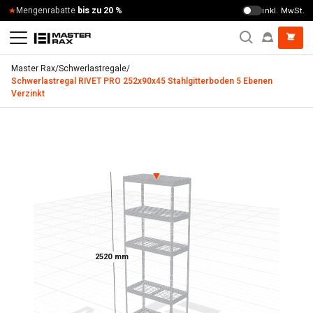
Zum Inhalt springen
Mengenrabatte
bis zu 20 %
inkl. MwSt.
Master Rax
/
Schwerlastregale
/
Schwerlastregal RIVET PRO 252x90x45 Stahlgitterboden 5 Ebenen
Verzinkt
Schwerlastregal RIVET PRO 252x90x45 Stahlgitterboden 5 
▼
2520 mm