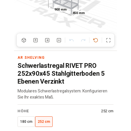
900 mm
450 mm
AR SHELVING
Schwerlastregal RIVET PRO
252x90x45 Stahlgitterboden 5
Ebenen Verzinkt
Modulares Schwerlastregalsystem. Konfigurieren
Sie Ihr exaktes Maß.
RIVET
HÖHE
252 cm
Regal
·
180 cm
252 cm
90