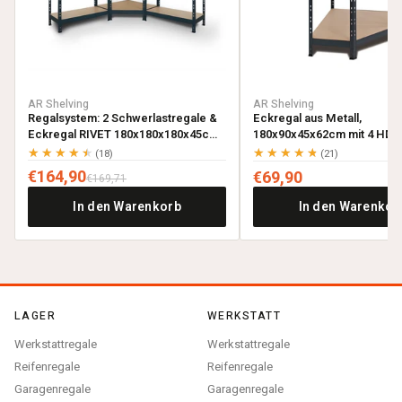
AR Shelving
AR Shelving
Regalsystem: 2 Schwerlastregale &
Eckregal aus Metall,
Eckregal RIVET 180x180x180x45cm
180x90x45x62cm mit 4 HDF-
mit 4 HDF-Böden, anthrazitgrau
anthrazitgrau
★★★★★
★★★★★
(18)
(21)
€164,90
€69,90
€169,71
In den Warenkorb
In den Warenkor
LAGER
WERKSTATT
Werkstattregale
Werkstattregale
Reifenregale
Reifenregale
Garagenregale
Garagenregale