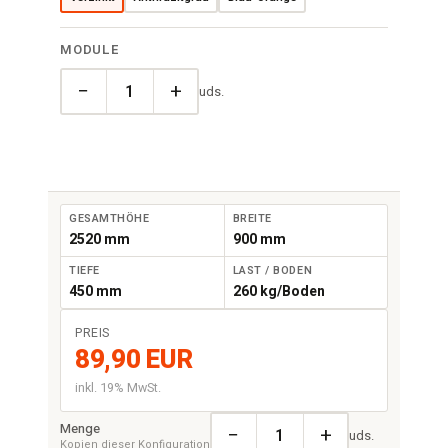
MODULE
−
+
uds.
GESAMTHÖHE
BREITE
2520 mm
900 mm
TIEFE
LAST / BODEN
450 mm
260 kg/Boden
PREIS
89,90 EUR
inkl. 19% MwSt.
Menge
−
+
uds.
Kopien dieser Konfiguration