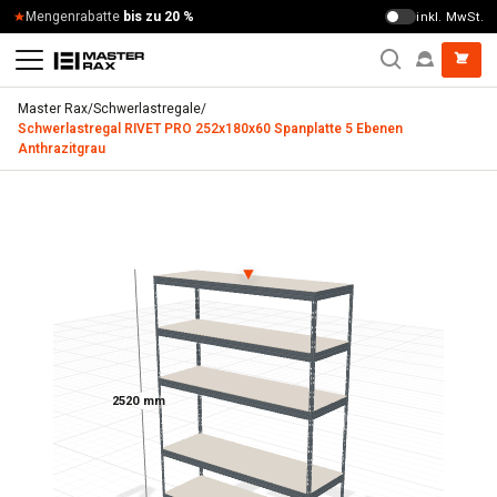
Zum Inhalt springen
Mengenrabatte
bis zu 20 %
inkl. MwSt.
Master Rax
/
Schwerlastregale
/
Schwerlastregal RIVET PRO 252x180x60 Spanplatte 5 Ebenen
Anthrazitgrau
Schwerlastregal RIVET PRO 252x180x60 Spanplatte 5 Ebene
▼
2520 mm