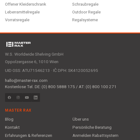
Offener Kleiderschrank
Schraubregale
Lebensmittelregale
Outdoor Regale
Vorratsregale
Regalsysteme
W.S. Worldwide Shelving GmbH
Oppolzergasse 6, 1010 Wien
UID OSS: ATU71546213 · IČ DPH: SK4120052695
hallo@master-rax.com
Kostenlose Tel. DE: (0) 800 5888 175 / AT: (0) 800 100 271
MASTER RAX
Blog
Über uns
Kontakt
Persönliche Beratung
Erfahrungen & Referenzen
Anmelden Rabattsystem