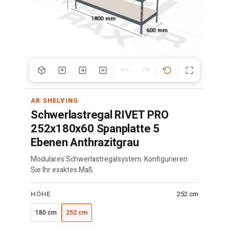
1800 mm
600 mm
AR SHELVING
Schwerlastregal RIVET PRO
252x180x60 Spanplatte 5
Ebenen Anthrazitgrau
Modulares Schwerlastregalsystem. Konfigurieren
Sie Ihr exaktes Maß.
RIVET
HÖHE
252 cm
Regal
·
180 cm
252 cm
180