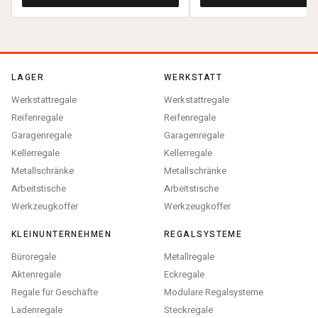
LAGER
WERKSTATT
Werkstattregale
Werkstattregale
Reifenregale
Reifenregale
Garagenregale
Garagenregale
Kellerregale
Kellerregale
Metallschränke
Metallschränke
Arbeitstische
Arbeitstische
Werkzeugkoffer
Werkzeugkoffer
KLEINUNTERNEHMEN
REGALSYSTEME
Büroregale
Metallregale
Aktenregale
Eckregale
Regale für Geschäfte
Modulare Regalsysteme
Ladenregale
Steckregale