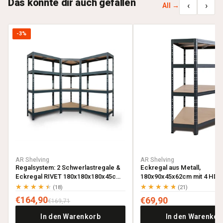
Das könnte dir auch gefallen
‹
›
All →
-3%
AR Shelving
AR Shelving
Regalsystem: 2 Schwerlastregale &
Eckregal aus Metall,
Eckregal RIVET 180x180x180x45cm
180x90x45x62cm mit 4 HDF-
mit 4 HDF-Böden, anthrazitgrau
anthrazitgrau
★★★★★
★★★★★
(18)
(21)
€164,90
€69,90
€169,71
In den Warenkorb
In den Warenkor