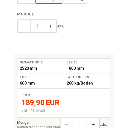
MODULE
−
+
uds.
GESAMTHÖHE
BREITE
2520 mm
1800 mm
TIEFE
LAST / BODEN
600 mm
260 kg/Boden
PREIS
189,90 EUR
inkl. 19% MwSt.
Menge
−
+
uds.
Kopien dieser Konfiguration