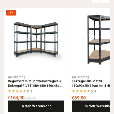
-3%
AR Shelving
AR Shelving
Regalsystem: 2 Schwerlastregale &
Eckregal aus Metall,
Eckregal RIVET 180x180x180x45cm
180x90x45x62cm mit 4 HDF-
mit 4 HDF-Böden, anthrazitgrau
anthrazitgrau
★★★★★
★★★★★
(18)
(21)
€164,90
€69,90
€169,71
In den Warenkorb
In den Warenkor