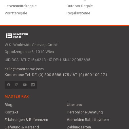
Lebensmittelregale
Outdoor Regale
Vorratsregale
Regalsysteme
W.S. Worldwide Shelving GmbH
Oppolzergasse 6, 1010 Wien
UID OSS: ATU71546213 · IČ DPH: SK4120052695
hallo@master-rax.com
Kostenlose Tel. DE: (0) 800 5888 175 / AT: (0) 800 100 271
MASTER RAX
Blog
Über uns
Kontakt
Persönliche Beratung
Erfahrungen & Referenzen
Anmelden Rabattsystem
Lieferung & Versand
Zahlungsarten