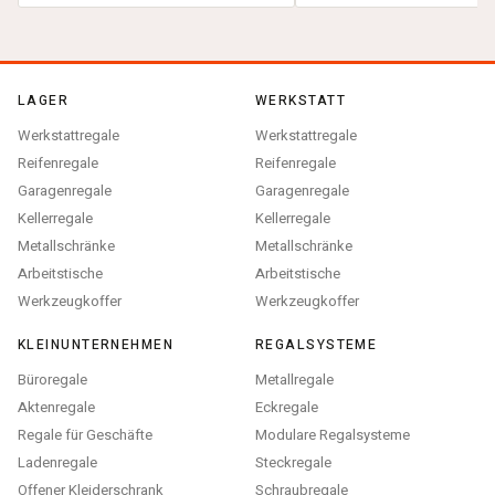
LAGER
WERKSTATT
Werkstattregale
Werkstattregale
Reifenregale
Reifenregale
Garagenregale
Garagenregale
Kellerregale
Kellerregale
Metallschränke
Metallschränke
Arbeitstische
Arbeitstische
Werkzeugkoffer
Werkzeugkoffer
KLEINUNTERNEHMEN
REGALSYSTEME
Büroregale
Metallregale
Aktenregale
Eckregale
Regale für Geschäfte
Modulare Regalsysteme
Ladenregale
Steckregale
Offener Kleiderschrank
Schraubregale