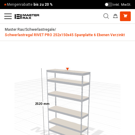
Zum Inhalt springen
Mengenrabatte
bis zu 20 %
inkl. MwSt.
Master Rax
/
Schwerlastregale
/
Schwerlastregal RIVET PRO 252x150x45 Spanplatte 6 Ebenen Verzinkt
Schwerlastregal RIVET PRO 252x150x45 Spanplatte 6 Ebene
▼
2520 mm