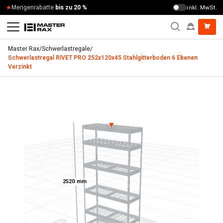
Zum Inhalt springen
Mengenrabatte
bis zu 20 %
inkl. MwSt.
Master Rax
/
Schwerlastregale
/
Schwerlastregal RIVET PRO 252x120x45 Stahlgitterboden 6 Ebenen
Verzinkt
Schwerlastregal RIVET PRO 252x120x45 Stahlgitterboden 6
▼
2520 mm