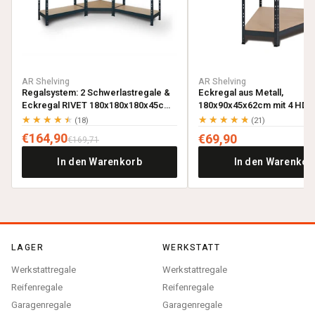
AR Shelving
AR Shelving
Regalsystem: 2 Schwerlastregale &
Eckregal aus Metall,
Eckregal RIVET 180x180x180x45cm
180x90x45x62cm mit 4 HDF-
mit 4 HDF-Böden, anthrazitgrau
anthrazitgrau
★★★★★
★★★★★
(18)
(21)
€164,90
€69,90
€169,71
In den Warenkorb
In den Warenkor
LAGER
WERKSTATT
Werkstattregale
Werkstattregale
Reifenregale
Reifenregale
Garagenregale
Garagenregale