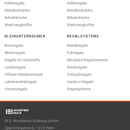
Kellerregale
Kellerregale
Metallschränke
Metallschränke
Arbeitstische
Arbeitstische
Werkzeugkoffer
Werkzeugkoffer
KLEINUNTERNEHMEN
REGALSYSTEME
Büroregale
Metallregale
Aktenregale
Eckregale
Regale für Geschäfte
Modulare Regalsysteme
Ladenregale
Steckregale
Offener Kleiderschrank
Schraubregale
Lebensmittelregale
Outdoor Regale
Vorratsregale
Regalsysteme
W.S. Worldwide Shelving GmbH
Oppolzergasse 6, 1010 Wien