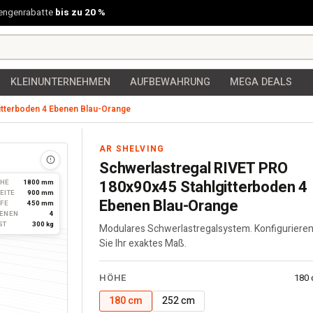
engenrabatte
bis zu 20 %
KLEINUNTERNEHMEN
AUFBEWAHRUNG
MEGA DEALS
itterboden 4 Ebenen Blau-Orange
 Ebenen Blau-Orange
AR SHELVING
Schwerlastregal RIVET PRO
180x90x45 Stahlgitterboden 4
HE
1800 mm
EITE
900 mm
Ebenen Blau-Orange
EFE
450 mm
ENEN
4
ST
300 kg
Modulares Schwerlastregalsystem. Konfiguriere
Sie Ihr exaktes Maß.
RIVET
HÖHE
180
Regal
180 cm
252 cm
·