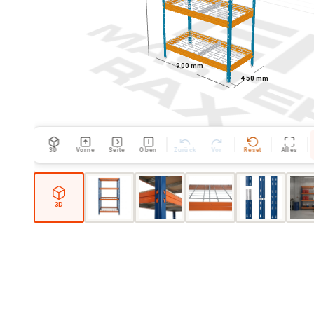
900 mm
450 mm
3D
Vorne
Seite
Oben
Zurück
Vor
Reset
Alles
3D