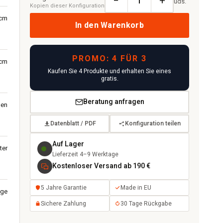
−
+
uds.
Kopien dieser Konfiguration
 cm
In den Warenkorb
PROMO: 4 FÜR 3
 cm
Kaufen Sie 4 Produkte und erhalten Sie eines
gratis.
Beratung anfragen
nen
Datenblatt / PDF
Konfiguration teilen
Auf Lager
ter
Lieferzeit 4–9 Werktage
Kostenloser Versand ab 190 €
5 Jahre Garantie
Made in EU
nge
Sichere Zahlung
30 Tage Rückgabe