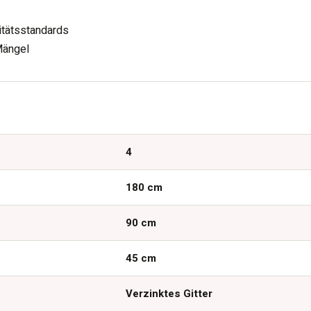
litätsstandards
Mängel
4
180 cm
90 cm
45 cm
Verzinktes Gitter