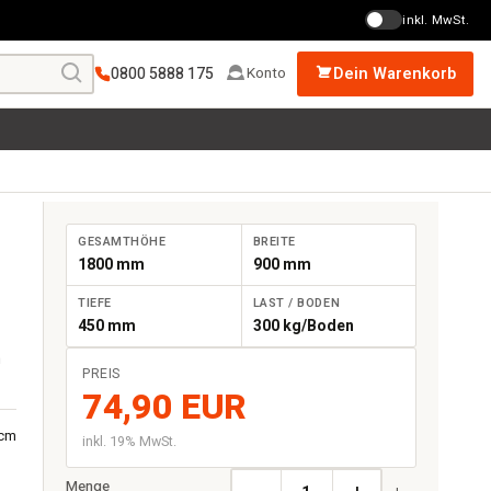
inkl. MwSt.
0800 5888 175
Dein Warenkorb
Konto
GESAMTHÖHE
BREITE
1800 mm
900 mm
TIEFE
LAST / BODEN
450 mm
300 kg/Boden
n
PREIS
74,90 EUR
 cm
inkl. 19% MwSt.
Menge