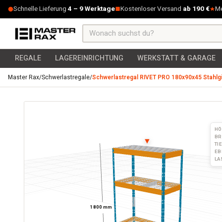
Zum Inhalt springen
Schnelle Lieferung
4 – 9 Werktage
Kostenloser Versand
ab 190 €
M
REGALE
LAGEREINRICHTUNG
WERKSTATT & GARAGE
Master Rax
/
Schwerlastregale
/
Schwerlastregal RIVET PRO 180x90x45 Stahlg
Schwerlastregal RIVET PRO 180x90x45 Stahlgitterboden 4
HÖ
BR
▼
TI
EB
LA
1800 mm