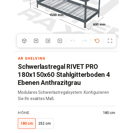
1500 mm
600 mm
AR SHELVING
Schwerlastregal RIVET PRO
180x150x60 Stahlgitterboden 4
Ebenen Anthrazitgrau
Modulares Schwerlastregalsystem. Konfigurieren
Sie Ihr exaktes Maß.
RIVET
HÖHE
180 cm
Regal
·
180 cm
252 cm
150