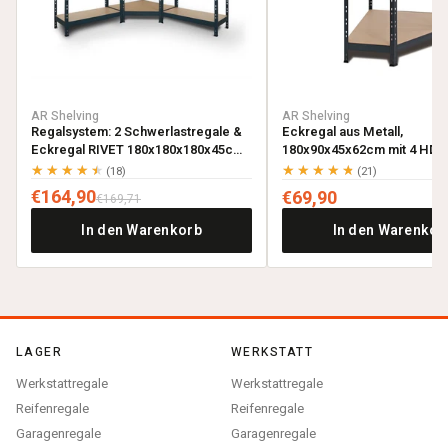
AR Shelving
AR Shelving
Regalsystem: 2 Schwerlastregale &
Eckregal aus Metall,
Eckregal RIVET 180x180x180x45cm
180x90x45x62cm mit 4 HDF-
mit 4 HDF-Böden, anthrazitgrau
anthrazitgrau
★★★★★
★★★★★
(18)
(21)
€164,90
€69,90
€169,71
In den Warenkorb
In den Warenkor
LAGER
WERKSTATT
Werkstattregale
Werkstattregale
Reifenregale
Reifenregale
Garagenregale
Garagenregale