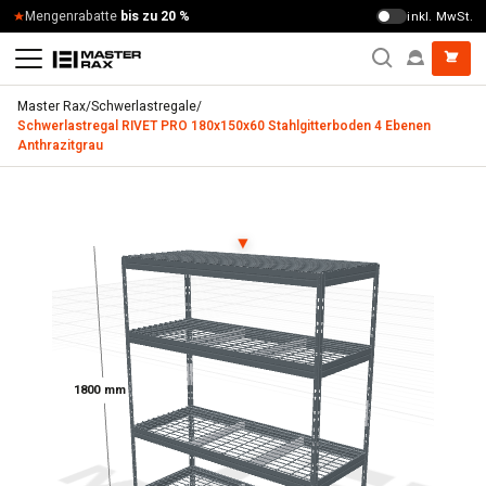
Zum Inhalt springen
Mengenrabatte
bis zu 20 %
inkl. MwSt.
Master Rax
/
Schwerlastregale
/
Schwerlastregal RIVET PRO 180x150x60 Stahlgitterboden 4 Ebenen
Anthrazitgrau
Schwerlastregal RIVET PRO 180x150x60 Stahlgitterboden 4
▼
1800 mm