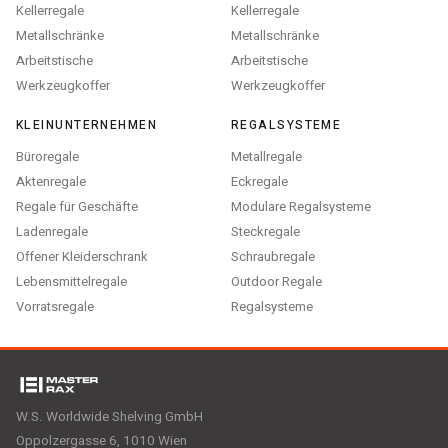
Kellerregale
Kellerregale
Metallschränke
Metallschränke
Arbeitstische
Arbeitstische
Werkzeugkoffer
Werkzeugkoffer
KLEINUNTERNEHMEN
REGALSYSTEME
Büroregale
Metallregale
Aktenregale
Eckregale
Regale für Geschäfte
Modulare Regalsysteme
Ladenregale
Steckregale
Offener Kleiderschrank
Schraubregale
Lebensmittelregale
Outdoor Regale
Vorratsregale
Regalsysteme
W.S. Worldwide Shelving GmbH
Oppolzergasse 6, 1010 Wien