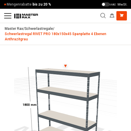
Zum Inhalt springen
Mengenrabatte
bis zu 20 %
inkl. MwSt.
Master Rax
/
Schwerlastregale
/
Schwerlastregal RIVET PRO 180x150x45 Spanplatte 4 Ebenen
Anthrazitgrau
Schwerlastregal RIVET PRO 180x150x45 Spanplatte 4 Ebene
▼
1800 mm