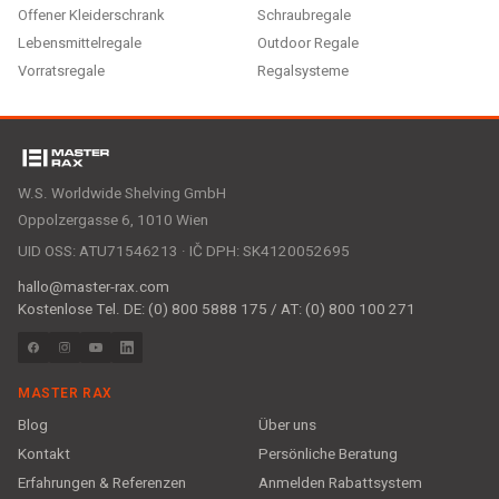
Offener Kleiderschrank
Schraubregale
Lebensmittelregale
Outdoor Regale
Vorratsregale
Regalsysteme
W.S. Worldwide Shelving GmbH
Oppolzergasse 6, 1010 Wien
UID OSS: ATU71546213 · IČ DPH: SK4120052695
hallo@master-rax.com
Kostenlose Tel. DE: (0) 800 5888 175 / AT: (0) 800 100 271
MASTER RAX
Blog
Über uns
Kontakt
Persönliche Beratung
Erfahrungen & Referenzen
Anmelden Rabattsystem