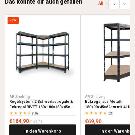
Das könnte dir auch gefallen
‹
›
All →
-3%
AR Shelving
AR Shelving
Regalsystem: 2 Schwerlastregale &
Eckregal aus Metall,
Eckregal RIVET 180x180x180x45cm
180x90x45x62cm mit 4 HDF-
mit 4 HDF-Böden, anthrazitgrau
anthrazitgrau
★★★★★
★★★★★
(18)
(21)
€164,90
€69,90
€169,71
In den Warenkorb
In den Warenkor