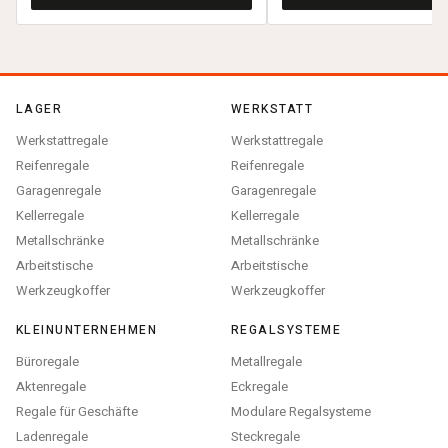
LAGER
WERKSTATT
Werkstattregale
Werkstattregale
Reifenregale
Reifenregale
Garagenregale
Garagenregale
Kellerregale
Kellerregale
Metallschränke
Metallschränke
Arbeitstische
Arbeitstische
Werkzeugkoffer
Werkzeugkoffer
KLEINUNTERNEHMEN
REGALSYSTEME
Büroregale
Metallregale
Aktenregale
Eckregale
Regale für Geschäfte
Modulare Regalsysteme
Ladenregale
Steckregale