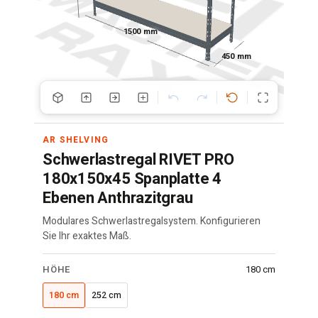
1500 mm
450 mm
AR SHELVING
Schwerlastregal RIVET PRO
180x150x45 Spanplatte 4
Ebenen Anthrazitgrau
Modulares Schwerlastregalsystem. Konfigurieren
Sie Ihr exaktes Maß.
RIVET
HÖHE
180 cm
Regal
·
180 cm
252 cm
150