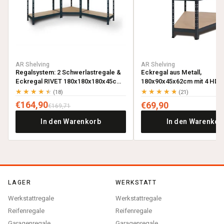
AR Shelving
AR Shelving
Regalsystem: 2 Schwerlastregale &
Eckregal aus Metall,
Eckregal RIVET 180x180x180x45cm
180x90x45x62cm mit 4 HDF-
mit 4 HDF-Böden, anthrazitgrau
anthrazitgrau
★★★★★
★★★★★
(18)
(21)
€164,90
€69,90
€169,71
In den Warenkorb
In den Warenkor
LAGER
WERKSTATT
Werkstattregale
Werkstattregale
Reifenregale
Reifenregale
Garagenregale
Garagenregale