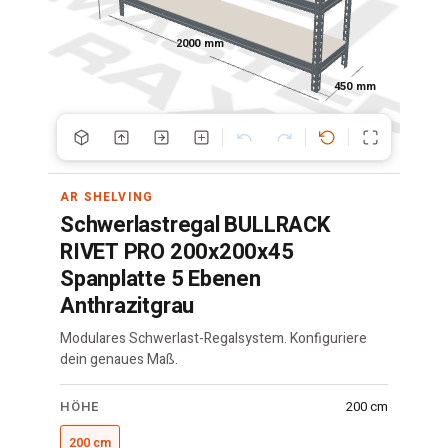
2000 mm
450 mm
AR SHELVING
Schwerlastregal BULLRACK
RIVET PRO 200x200x45
Spanplatte 5 Ebenen
Anthrazitgrau
Modulares Schwerlast-Regalsystem. Konfiguriere
dein genaues Maß.
RIVET
HÖHE
200 cm
Regal
·
200 cm