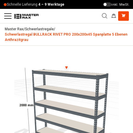
Zum Inhalt springen
Schnelle Lieferung
4 – 9 Werktage
inkl. MwSt.
Master Rax
/
Schwerlastregale
/
Schwerlastregal BULLRACK RIVET PRO 200x200x45 Spanplatte 5 Ebenen
Anthrazitgrau
Schwerlastregal BULLRACK RIVET PRO 200x200x45 Spanplat
▼
2000 mm