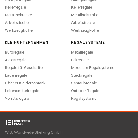
Kellerregale
Kellerregale
Metallschränke
Metallschränke
Arbeitstische
Arbeitstische
Werkzeugkoffer
Werkzeugkoffer
KLEINUNTERNEHMEN
REGALSYSTEME
Büroregale
Metallregale
Aktenregale
Eckregale
Regale für Geschäfte
Modulare Regalsysteme
Ladenregale
Steckregale
Offener Kleiderschrank
Schraubregale
Lebensmittelregale
Outdoor Regale
Vorratsregale
Regalsysteme
W.S. Worldwide Shelving GmbH