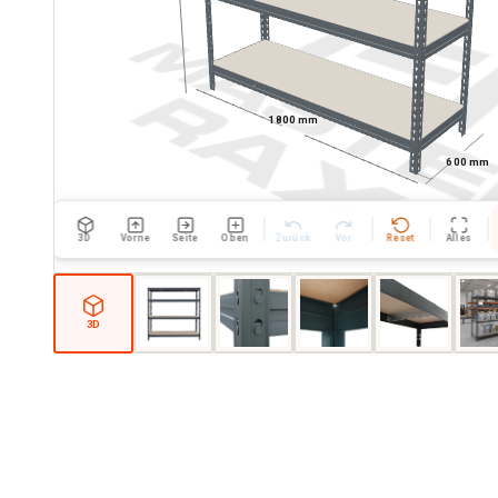
1800 mm
600 mm
3D
Vorne
Seite
Oben
Zurück
Vor
Reset
Alles
3D