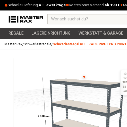
Zum Inhalt springen
Schnelle Lieferung
4 – 9 Werktage
Kostenloser Versand
ab 190 €
M
REGALE
LAGEREINRICHTUNG
WERKSTATT & GARAGE
Master Rax
/
Schwerlastregale
/
Schwerlastregal BULLRACK RIVET PRO 200x18
Schwerlastregal BULLRACK RIVET PRO 200x180x60 Spanplat
HÖ
▼
BR
TI
EB
LA
2000 mm