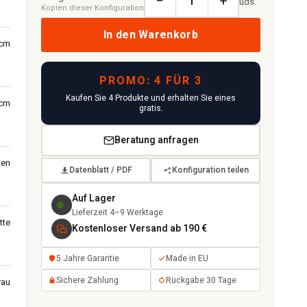
−
+
uds.
Kopien dieser Konfiguration
In den Warenkorb
 cm
PROMO: 4 FÜR 3
Kaufen Sie 4 Produkte und erhalten Sie eines
 cm
gratis.
Beratung anfragen
nen
Datenblatt / PDF
Konfiguration teilen
Auf Lager
Lieferzeit 4–9 Werktage
tte
Kostenloser Versand ab 190 €
5 Jahre Garantie
Made in EU
Sichere Zahlung
Rückgabe 30 Tage
rau