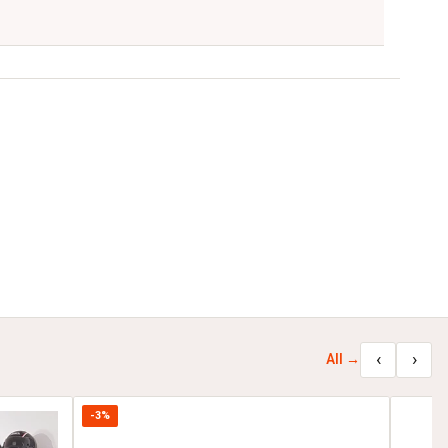
‹
›
All →
-3%