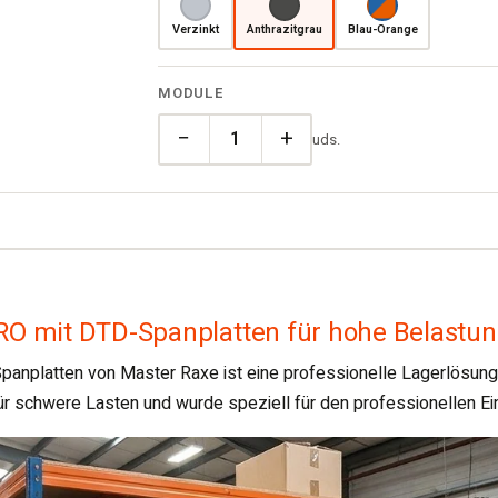
Verzinkt
Anthrazitgrau
Blau-Orange
MODULE
−
+
uds.
O mit DTD-Spanplatten für hohe Belastu
latten von Master Raxe ist eine professionelle Lagerlösung fü
r schwere Lasten und wurde speziell für den professionellen Ein