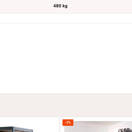
480 kg
-2%