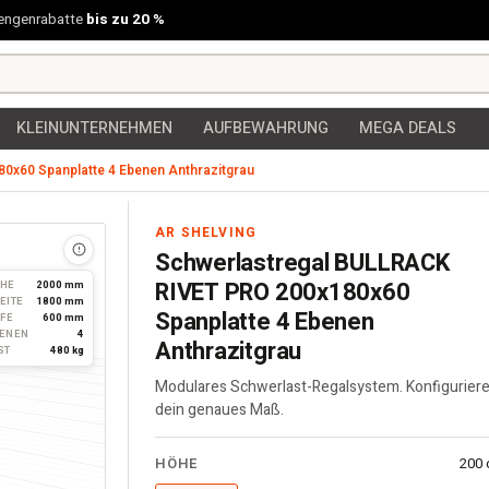
engenrabatte
bis zu 20 %
KLEINUNTERNEHMEN
AUFBEWAHRUNG
MEGA DEALS
0x60 Spanplatte 4 Ebenen Anthrazitgrau
te 4 Ebenen Anthrazitgrau
AR SHELVING
Schwerlastregal BULLRACK
RIVET PRO 200x180x60
HE
2000 mm
EITE
1800 mm
Spanplatte 4 Ebenen
EFE
600 mm
ENEN
4
Anthrazitgrau
ST
480 kg
Modulares Schwerlast-Regalsystem. Konfigurier
dein genaues Maß.
RIVET
HÖHE
200
Regal