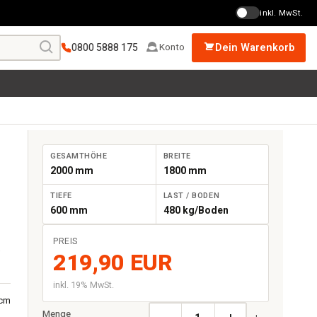
inkl. MwSt.
0800 5888 175
Dein Warenkorb
Konto
GESAMTHÖHE
BREITE
2000 mm
1800 mm
TIEFE
LAST / BODEN
600 mm
480 kg/Boden
PREIS
e
219,90 EUR
inkl. 19% MwSt.
 cm
Menge