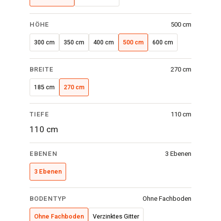
cm
·
HÖHE
500 cm
3
300 cm
350 cm
400 cm
500 cm
600 cm
Ebenen
·
BREITE
270 cm
Ohne
Fachboden
185 cm
270 cm
TIEFE
110 cm
110 cm
EBENEN
3 Ebenen
3 Ebenen
BODENTYP
Ohne Fachboden
Ohne Fachboden
Verzinktes Gitter