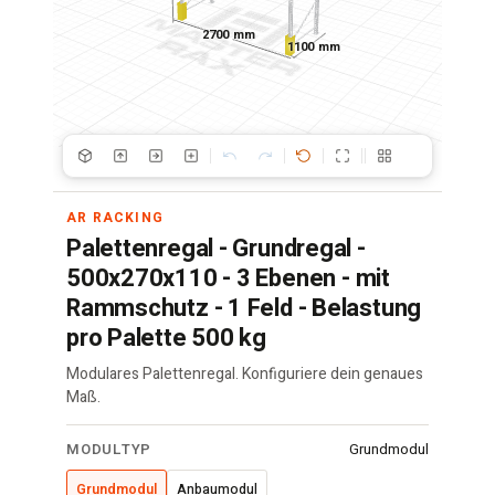
2700 mm
1100 mm
AR RACKING
Palettenregal - Grundregal -
500x270x110 - 3 Ebenen - mit
Rammschutz - 1 Feld - Belastung
pro Palette 500 kg
Modulares Palettenregal. Konfiguriere dein genaues
Maß.
Palettenregal
MODULTYP
Grundmodul
·
500x270x110
Grundmodul
Anbaumodul