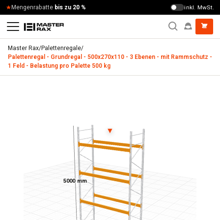
Zum Inhalt springen
Mengenrabatte
bis zu 20 %
inkl. MwSt.
Master Rax
/
Palettenregale
/
Palettenregal - Grundregal - 500x270x110 - 3 Ebenen - mit Rammschutz -
1 Feld - Belastung pro Palette 500 kg
Palettenregal - Grundregal - 500x270x110 - 3 Ebenen - mit 
▼
5000 mm