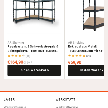
AR Shelving
AR Shelving
Regalsystem: 2 Schwerlastregale &
Eckregal aus Metall,
Eckregal RIVET 180x180x180x45cm
180x90x45x62cm mit 4 HDF-
mit 4 HDF-Böden, anthrazitgrau
anthrazitgrau
★★★★★
★★★★★
(18)
(21)
€164,90
€69,90
€169,71
In den Warenkorb
In den Warenkor
LAGER
WERKSTATT
Werkstattregale
Werkstattregale