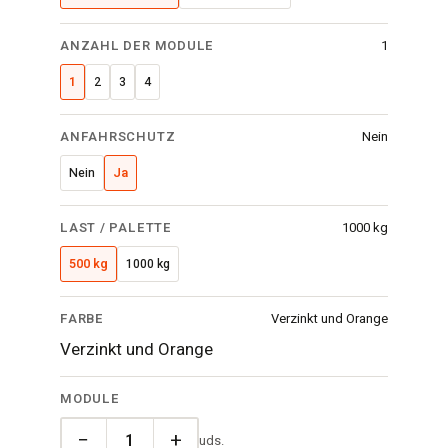
ANZAHL DER MODULE
1
1
2
3
4
ANFAHRSCHUTZ
Nein
Nein
Ja
LAST / PALETTE
1000 kg
500 kg
1000 kg
FARBE
Verzinkt und Orange
Verzinkt und Orange
MODULE
−
+
uds.