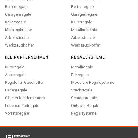
Reifenregale
Reifenregale
Garagenregale
Garagenregale
Kellerregale
Kellerregale
Metallschränke
Metallschränke
Arbeitstische
Arbeitstische
Werkzeugkoffer
Werkzeugkoffer
KLEINUNTERNEHMEN
REGALSYSTEME
Büroregale
Metallregale
Aktenregale
Eckregale
Regale für Geschäfte
Modulare Regalsysteme
Ladenregale
Steckregale
Offener Kleiderschrank
Schraubregale
Lebensmittelregale
Outdoor Regale
Vorratsregale
Regalsysteme