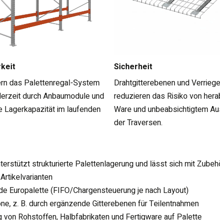
rkeit
Sicherheit
ern das Palettenregal-System
Drahtgitterebenen und Verriege
erzeit durch Anbaumodule und
reduzieren das Risiko von hera
e Lagerkapazität im laufenden
Ware und unbeabsichtigtem A
der Traversen.
stützt strukturierte Palettenlagerung und lässt sich mit Zubehö
rtikelvarianten
jede Europalette (FIFO/Chargensteuerung je nach Layout)
e, z. B. durch ergänzende Gitterebenen für Teilentnahmen
 von Rohstoffen, Halbfabrikaten und Fertigware auf Palette