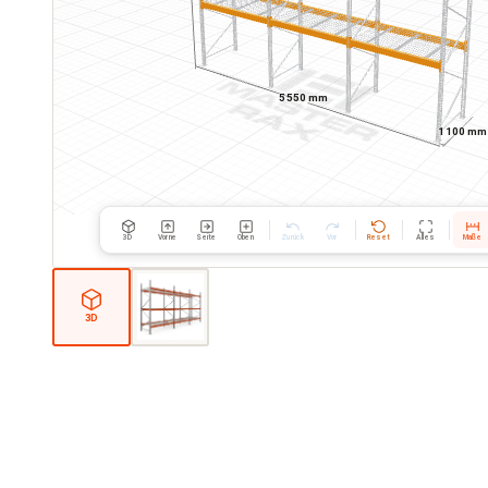
5550 mm
1100 mm
3D
Vorne
Seite
Oben
Zurück
Vor
Reset
Alles
Maße
3D