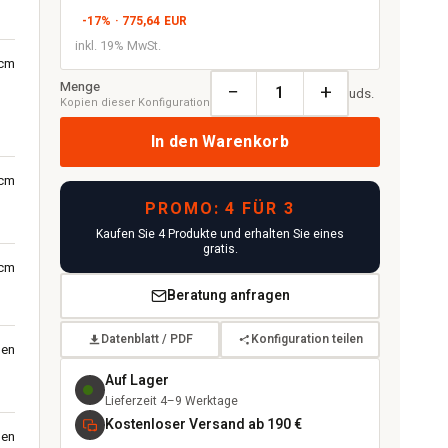
-17% · 775,64 EUR
inkl. 19% MwSt.
 cm
Menge
−
+
uds.
Kopien dieser Konfiguration
In den Warenkorb
 cm
PROMO: 4 FÜR 3
Kaufen Sie 4 Produkte und erhalten Sie eines
gratis.
 cm
Beratung anfragen
Datenblatt / PDF
Konfiguration teilen
nen
Auf Lager
Lieferzeit 4–9 Werktage
Kostenloser Versand ab 190 €
den