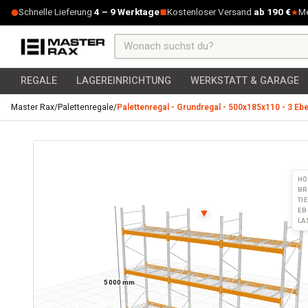
Zum Inhalt springen
Schnelle Lieferung
4 – 9 Werktage
Kostenloser Versand
ab 190 €
M
REGALE
LAGEREINRICHTUNG
WERKSTATT & GARAGE
Master Rax
/
Palettenregale
/
Palettenregal - Grundregal - 500x185x110 - 3 Ebe
Palettenregal - Grundregal - 500x185x110 - 3 Ebenen - mit S
HÖ
BR
TI
EB
▼
LA
5000 mm