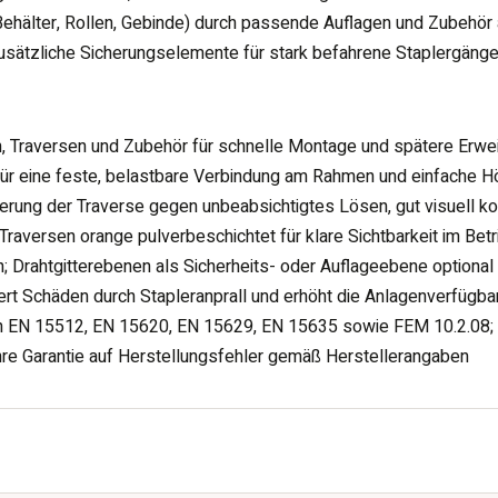
. Behälter, Rollen, Gebinde) durch passende Auflagen und Zubehör
usätzliche Sicherungselemente für stark befahrene Staplergäng
 Traversen und Zubehör für schnelle Montage und spätere Erwe
für eine feste, belastbare Verbindung am Rahmen und einfache H
erung der Traverse gegen unbeabsichtigtes Lösen, gut visuell kon
raversen orange pulverbeschichtet für klare Sichtbarkeit im Betr
; Drahtgitterebenen als Sicherheits- oder Auflageebene optional
t Schäden durch Stapleranprall und erhöht die Anlagenverfügbar
h EN 15512, EN 15620, EN 15629, EN 15635 sowie FEM 10.2.08;
re Garantie auf Herstellungsfehler gemäß Herstellerangaben