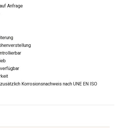
 auf Anfrage
e
iterung
öhenverstellung
trollierbar
ieb
 verfügbar
keit
 zusätzlich Korrosionsnachweis nach UNE EN ISO