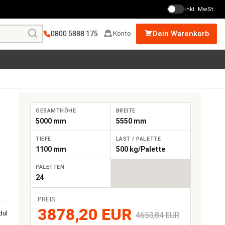
inkl. MwSt.
0800 5888 175
Dein Warenkorb
Konto
GESAMTHÖHE
BREITE
5000 mm
5550 mm
TIEFE
LAST / PALETTE
1100 mm
500 kg/Palette
PALETTEN
24
PREIS
3878,20 EUR
dul
4653,84 EUR