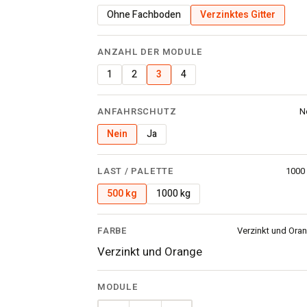
Ohne Fachboden
Verzinktes Gitter
ANZAHL DER MODULE
1
2
3
4
ANFAHRSCHUTZ
N
Nein
Ja
LAST / PALETTE
1000
500 kg
1000 kg
FARBE
Verzinkt und Ora
Verzinkt und Orange
MODULE