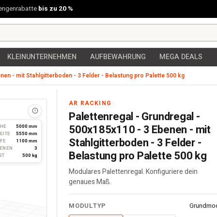
engenrabatte
bis zu 20 %
KLEINUNTERNEHMEN
AUFBEWAHRUNG
MEGA DEALS
nen - mit Stahlgitterboden - 3 Felder - Belastung pro Palette 500 kg
tahlgitterboden - 3 Felder - Belastung pro Palette 500 kg
AR RACKING
Palettenregal - Grundregal -
500x185x110 - 3 Ebenen - mit
HE
5000 mm
EITE
5550 mm
Stahlgitterboden - 3 Felder -
EFE
1100 mm
ENEN
3
Belastung pro Palette 500 kg
ST
500 kg
Modulares Palettenregal. Konfiguriere dein
genaues Maß.
Palettenregal
MODULTYP
Grundmo
·