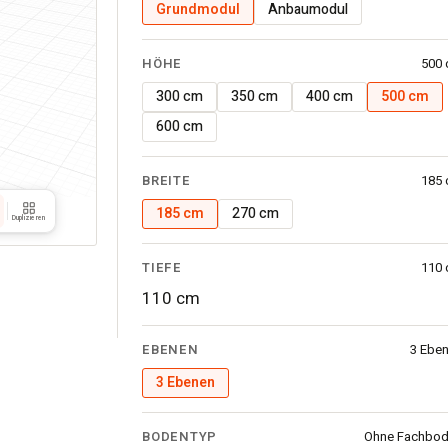
Grundmodul
Anbaumodul
500x185x110
cm
·
HÖHE
500
3
300 cm
350 cm
400 cm
500 cm
Ebenen
600 cm
·
Verzinktes
BREITE
185
Gitter
185 cm
270 cm
Duplizieren
TIEFE
110
110 cm
EBENEN
3 Ebe
3 Ebenen
BODENTYP
Ohne Fachbo