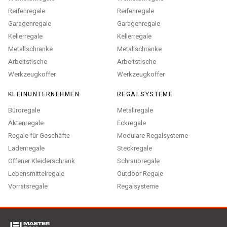
Reifenregale
Reifenregale
Garagenregale
Garagenregale
Kellerregale
Kellerregale
Metallschränke
Metallschränke
Arbeitstische
Arbeitstische
Werkzeugkoffer
Werkzeugkoffer
KLEINUNTERNEHMEN
REGALSYSTEME
Büroregale
Metallregale
Aktenregale
Eckregale
Regale für Geschäfte
Modulare Regalsysteme
Ladenregale
Steckregale
Offener Kleiderschrank
Schraubregale
Lebensmittelregale
Outdoor Regale
Vorratsregale
Regalsysteme