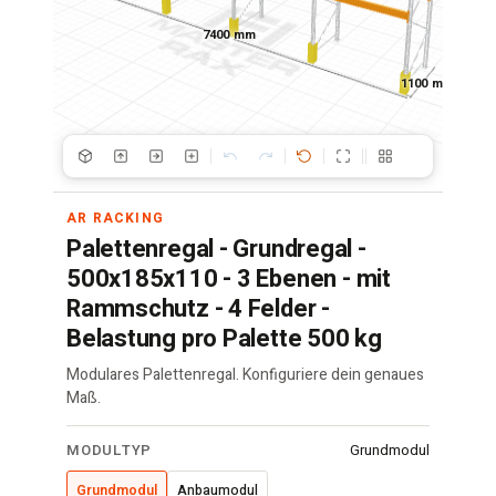
7400 mm
1100 mm
AR RACKING
Palettenregal - Grundregal -
500x185x110 - 3 Ebenen - mit
Rammschutz - 4 Felder -
Belastung pro Palette 500 kg
Modulares Palettenregal. Konfiguriere dein genaues
Maß.
Palettenregal
MODULTYP
Grundmodul
·
500x185x110
Grundmodul
Anbaumodul