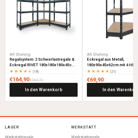
AR Shelving
AR Shelving
Regalsystem: 2 Schwerlastregale &
Eckregal aus Metall,
Eckregal RIVET 180x180x180x45cm
180x90x45x62cm mit 4 HDF-
mit 4 HDF-Böden, anthrazitgrau
anthrazitgrau
★★★★★
★★★★★
(18)
(21)
€164,90
€69,90
€169,71
In den Warenkorb
In den Warenkor
LAGER
WERKSTATT
Werkstattregale
Werkstattregale