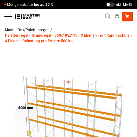
Zum Inhalt springen
Schnelle Lieferung
Mengenrabatte
bis zu 20 %
4 – 9 Werktage
inkl. MwSt.
Master Rax
/
Palettenregale
/
Palettenregal - Grundregal - 500x185x110 - 3 Ebenen - mit Rammschutz -
4 Felder - Belastung pro Palette 500 kg
Palettenregal - Grundregal - 500x185x110 - 3 Ebenen - mit 
▼
5000 mm