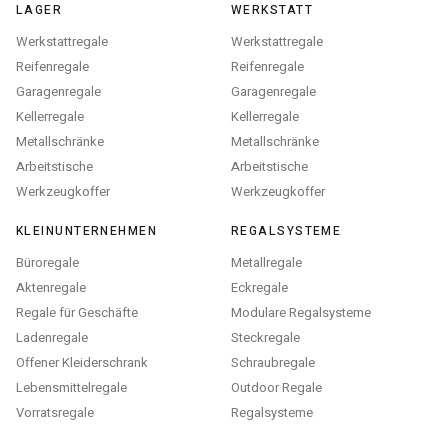
LAGER
WERKSTATT
Werkstattregale
Werkstattregale
Reifenregale
Reifenregale
Garagenregale
Garagenregale
Kellerregale
Kellerregale
Metallschränke
Metallschränke
Arbeitstische
Arbeitstische
Werkzeugkoffer
Werkzeugkoffer
KLEINUNTERNEHMEN
REGALSYSTEME
Büroregale
Metallregale
Aktenregale
Eckregale
Regale für Geschäfte
Modulare Regalsysteme
Ladenregale
Steckregale
Offener Kleiderschrank
Schraubregale
Lebensmittelregale
Outdoor Regale
Vorratsregale
Regalsysteme