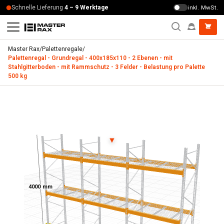
Zum Inhalt springen
Schnelle Lieferung
4 – 9 Werktage
inkl. MwSt.
Master Rax
/
Palettenregale
/
Palettenregal - Grundregal - 400x185x110 - 2 Ebenen - mit
Stahlgitterboden - mit Rammschutz - 3 Felder - Belastung pro Palette
500 kg
Palettenregal - Grundregal - 400x185x110 - 2 Ebenen - mit 
▼
4000 mm