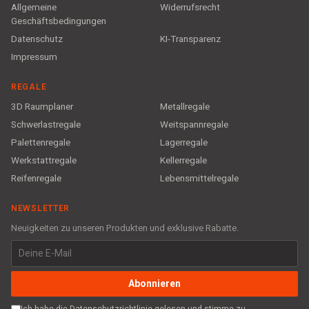
Allgemeine
Widerrufsrecht
Geschäftsbedingungen
Datenschutz
KI-Transparenz
Impressum
REGALE
3D Raumplaner
Metallregale
Schwerlastregale
Weitspannregale
Palettenregale
Lagerregale
Werkstattregale
Kellerregale
Reifenregale
Lebensmittelregale
NEWSLETTER
Neuigkeiten zu unseren Produkten und exklusive Rabatte.
Abonnieren
Ich habe die Datenschutzrichtlinie gelesen und stimme zu,