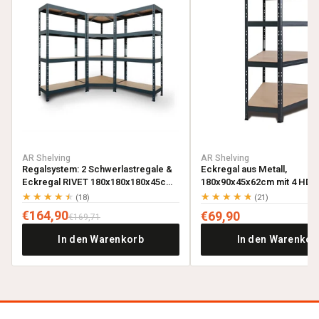
AR Shelving
AR Shelving
Regalsystem: 2 Schwerlastregale &
Eckregal aus Metall,
Eckregal RIVET 180x180x180x45cm
180x90x45x62cm mit 4 HDF-
mit 4 HDF-Böden, anthrazitgrau
anthrazitgrau
★★★★★
★★★★★
(18)
(21)
€164,90
€69,90
€169,71
In den Warenkorb
In den Warenkor