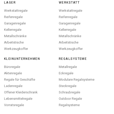
LAGER
WERKSTATT
Werkstattregale
Werkstattregale
Reifenregale
Reifenregale
Garagenregale
Garagenregale
Kellerregale
Kellerregale
Metallschränke
Metallschränke
Arbeitstische
Arbeitstische
Werkzeugkoffer
Werkzeugkoffer
KLEINUNTERNEHMEN
REGALSYSTEME
Büroregale
Metallregale
Aktenregale
Eckregale
Regale für Geschäfte
Modulare Regalsysteme
Ladenregale
Steckregale
Offener Kleiderschrank
Schraubregale
Lebensmittelregale
Outdoor Regale
Vorratsregale
Regalsysteme