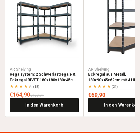
AR Shelving
AR Shelving
Regalsystem: 2 Schwerlastregale &
Eckregal aus Metall,
Eckregal RIVET 180x180x180x45cm
180x90x45x62cm mit 4 HDF-
mit 4 HDF-Böden, anthrazitgrau
anthrazitgrau
★★★★★
★★★★★
(18)
(21)
€164,90
€69,90
€169,71
In den Warenkorb
In den Warenkor