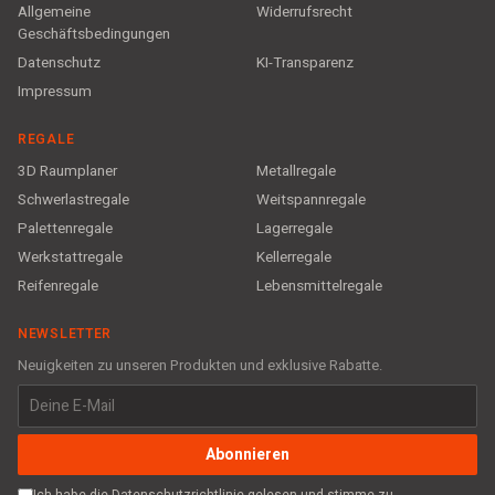
Allgemeine
Widerrufsrecht
Geschäftsbedingungen
Datenschutz
KI-Transparenz
Impressum
REGALE
3D Raumplaner
Metallregale
Schwerlastregale
Weitspannregale
Palettenregale
Lagerregale
Werkstattregale
Kellerregale
Reifenregale
Lebensmittelregale
NEWSLETTER
Neuigkeiten zu unseren Produkten und exklusive Rabatte.
Abonnieren
Ich habe die Datenschutzrichtlinie gelesen und stimme zu,