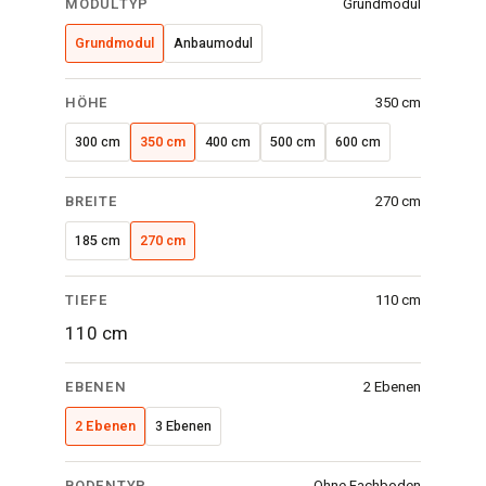
MODULTYP
Grundmodul
·
350x270x110
Grundmodul
Anbaumodul
cm
·
HÖHE
350 cm
2
300 cm
350 cm
400 cm
500 cm
600 cm
Ebenen
·
BREITE
270 cm
Verzinktes
Gitter
185 cm
270 cm
TIEFE
110 cm
110 cm
EBENEN
2 Ebenen
2 Ebenen
3 Ebenen
BODENTYP
Ohne Fachboden