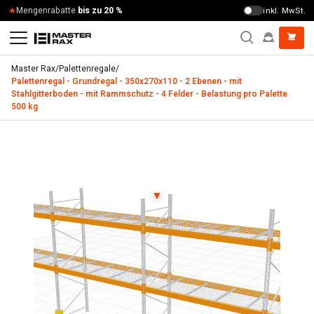
Zum Inhalt springen
Schnelle Lieferung
Mengenrabatte
bis zu 20 %
4 – 9 Werktage
inkl. MwSt.
Master Rax
/
Palettenregale
/
Palettenregal - Grundregal - 350x270x110 - 2 Ebenen - mit
Stahlgitterboden - mit Rammschutz - 4 Felder - Belastung pro Palette
500 kg
Palettenregal - Grundregal - 350x270x110 - 2 Ebenen - mit 
▼