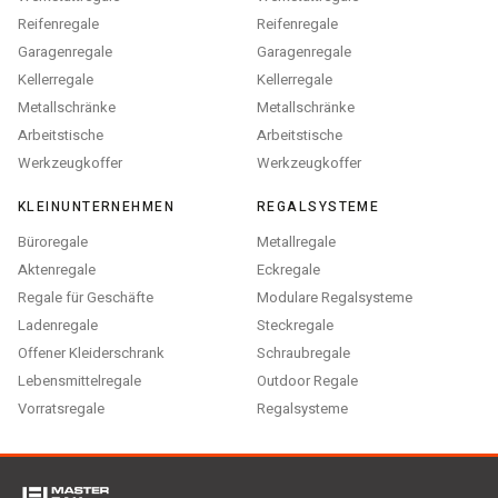
Reifenregale
Reifenregale
Garagenregale
Garagenregale
Kellerregale
Kellerregale
Metallschränke
Metallschränke
Arbeitstische
Arbeitstische
Werkzeugkoffer
Werkzeugkoffer
KLEINUNTERNEHMEN
REGALSYSTEME
Büroregale
Metallregale
Aktenregale
Eckregale
Regale für Geschäfte
Modulare Regalsysteme
Ladenregale
Steckregale
Offener Kleiderschrank
Schraubregale
Lebensmittelregale
Outdoor Regale
Vorratsregale
Regalsysteme