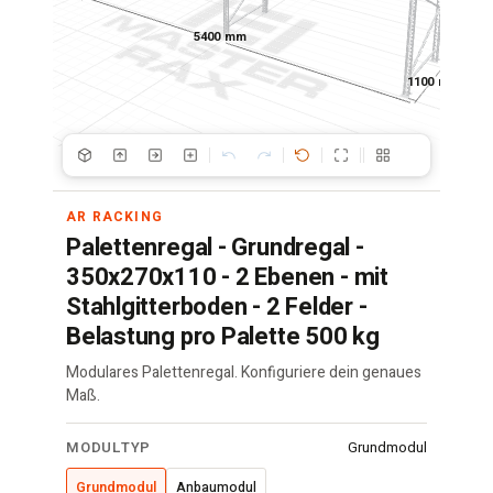
5400 mm
1100 mm
AR RACKING
Palettenregal - Grundregal -
350x270x110 - 2 Ebenen - mit
Stahlgitterboden - 2 Felder -
Belastung pro Palette 500 kg
Modulares Palettenregal. Konfiguriere dein genaues
Maß.
Palettenregal
MODULTYP
Grundmodul
·
350x270x110
Grundmodul
Anbaumodul