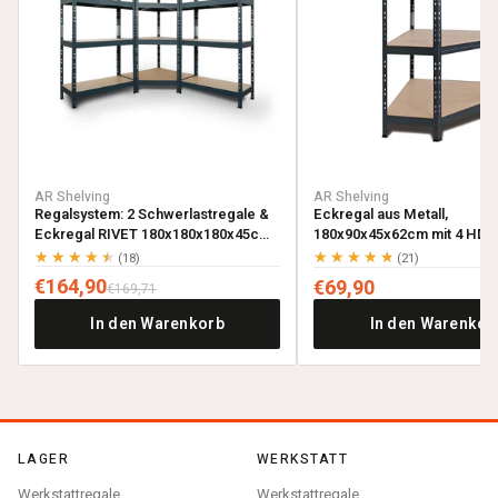
AR Shelving
AR Shelving
Regalsystem: 2 Schwerlastregale &
Eckregal aus Metall,
Eckregal RIVET 180x180x180x45cm
180x90x45x62cm mit 4 HDF-
mit 4 HDF-Böden, anthrazitgrau
anthrazitgrau
★★★★★
★★★★★
(18)
(21)
€164,90
€69,90
€169,71
In den Warenkorb
In den Warenkor
LAGER
WERKSTATT
Werkstattregale
Werkstattregale