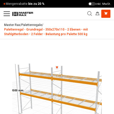
Zum Inhalt springen
Mengenrabatte
bis zu 20 %
inkl. MwSt.
Master Rax
/
Palettenregale
/
Palettenregal - Grundregal - 350x270x110 - 2 Ebenen - mit
Stahlgitterboden - 2 Felder - Belastung pro Palette 500 kg
Palettenregal - Grundregal - 350x270x110 - 2 Ebenen - mit S
▼
3500 mm