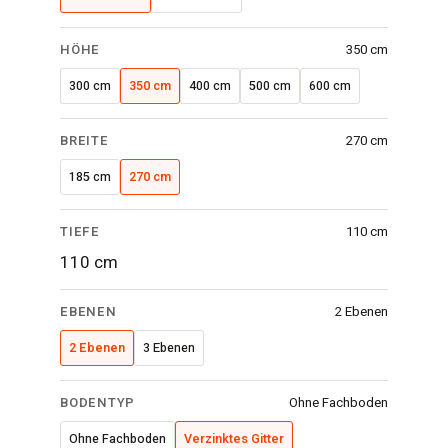
cm
·
HÖHE
350 cm
2
300 cm
350 cm
400 cm
500 cm
600 cm
Ebenen
·
BREITE
270 cm
Verzinktes
Gitter
185 cm
270 cm
TIEFE
110 cm
110 cm
EBENEN
2 Ebenen
2 Ebenen
3 Ebenen
BODENTYP
Ohne Fachboden
Ohne Fachboden
Verzinktes Gitter