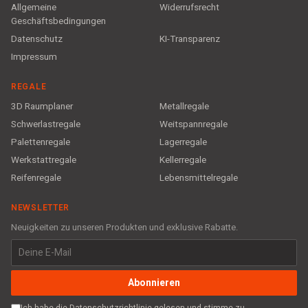
Allgemeine
Widerrufsrecht
Geschäftsbedingungen
Datenschutz
KI-Transparenz
Impressum
REGALE
3D Raumplaner
Metallregale
Schwerlastregale
Weitspannregale
Palettenregale
Lagerregale
Werkstattregale
Kellerregale
Reifenregale
Lebensmittelregale
NEWSLETTER
Neuigkeiten zu unseren Produkten und exklusive Rabatte.
Abonnieren
Ich habe die Datenschutzrichtlinie gelesen und stimme zu,