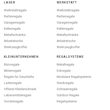
LAGER
WERKSTATT
Werkstattregale
Werkstattregale
Reifenregale
Reifenregale
Garagenregale
Garagenregale
Kellerregale
Kellerregale
Metallschränke
Metallschränke
Arbeitstische
Arbeitstische
Werkzeugkoffer
Werkzeugkoffer
KLEINUNTERNEHMEN
REGALSYSTEME
Büroregale
Metallregale
Aktenregale
Eckregale
Regale für Geschäfte
Modulare Regalsysteme
Ladenregale
Steckregale
Offener Kleiderschrank
Schraubregale
Lebensmittelregale
Outdoor Regale
Vorratsregale
Regalsysteme