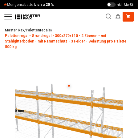
Zum Inhalt springen
Mengenrabatte
bis zu 20 %
inkl. MwSt.
Master Rax
/
Palettenregale
/
Palettenregal - Grundregal - 300x270x110 - 2 Ebenen - mit
Stahlgitterboden - mit Rammschutz - 3 Felder - Belastung pro Palette
500 kg
Palettenregal - Grundregal - 300x270x110 - 2 Ebenen - mit 
▼
3000 mm