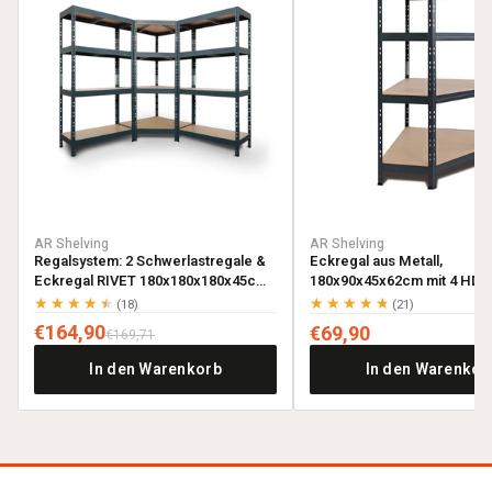
AR Shelving
AR Shelving
Regalsystem: 2 Schwerlastregale &
Eckregal aus Metall,
Eckregal RIVET 180x180x180x45cm
180x90x45x62cm mit 4 HDF-
mit 4 HDF-Böden, anthrazitgrau
anthrazitgrau
★★★★★
★★★★★
(18)
(21)
€164,90
€69,90
€169,71
In den Warenkorb
In den Warenkor