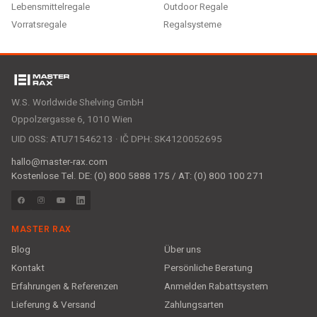
Lebensmittelregale
Outdoor Regale
Vorratsregale
Regalsysteme
W.S. Worldwide Shelving GmbH
Oppolzergasse 6, 1010 Wien
UID OSS: ATU71546213 · IČ DPH: SK4120052695
hallo@master-rax.com
Kostenlose Tel. DE: (0) 800 5888 175 / AT: (0) 800 100 271
MASTER RAX
Blog
Über uns
Kontakt
Persönliche Beratung
Erfahrungen & Referenzen
Anmelden Rabattsystem
Lieferung & Versand
Zahlungsarten