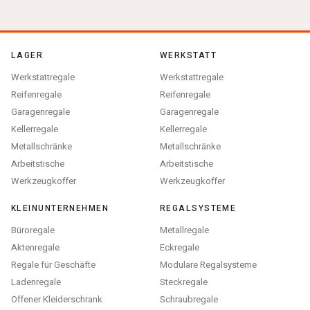
LAGER
WERKSTATT
Werkstattregale
Werkstattregale
Reifenregale
Reifenregale
Garagenregale
Garagenregale
Kellerregale
Kellerregale
Metallschränke
Metallschränke
Arbeitstische
Arbeitstische
Werkzeugkoffer
Werkzeugkoffer
KLEINUNTERNEHMEN
REGALSYSTEME
Büroregale
Metallregale
Aktenregale
Eckregale
Regale für Geschäfte
Modulare Regalsysteme
Ladenregale
Steckregale
Offener Kleiderschrank
Schraubregale