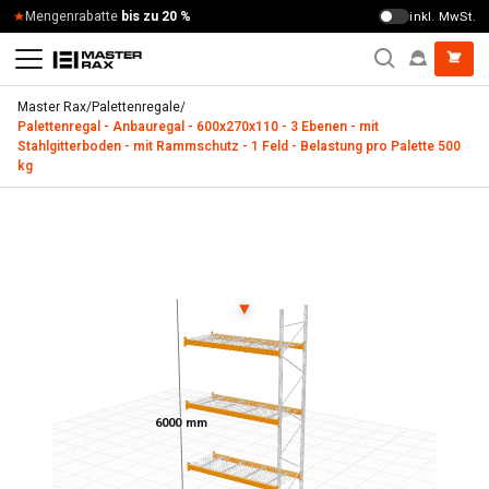
Zum Inhalt springen
Mengenrabatte
bis zu 20 %
inkl. MwSt.
Master Rax
/
Palettenregale
/
Palettenregal - Anbauregal - 600x270x110 - 3 Ebenen - mit
Stahlgitterboden - mit Rammschutz - 1 Feld - Belastung pro Palette 500
kg
Palettenregal - Anbauregal - 600x270x110 - 3 Ebenen - mit 
▼
6000 mm