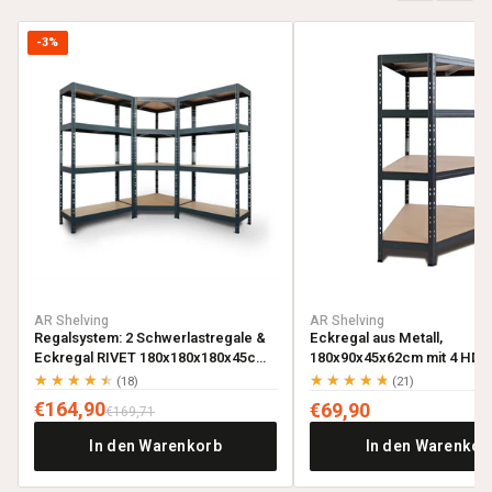
-3%
AR Shelving
AR Shelving
Regalsystem: 2 Schwerlastregale &
Eckregal aus Metall,
Eckregal RIVET 180x180x180x45cm
180x90x45x62cm mit 4 HDF-
mit 4 HDF-Böden, anthrazitgrau
anthrazitgrau
★★★★★
★★★★★
(18)
(21)
€164,90
€69,90
€169,71
In den Warenkorb
In den Warenkor