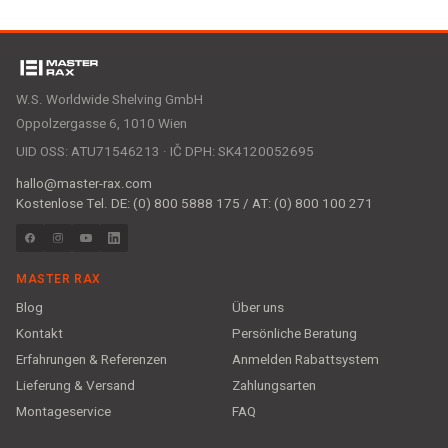
W.S. Worldwide Shelving GmbH
Oppolzergasse 6, 1010 Wien
UID OSS: ATU71546213 · IČ DPH: SK4120052695
hallo@master-rax.com
Kostenlose Tel. DE: (0) 800 5888 175 / AT: (0) 800 100 271
MASTER RAX
Blog
Über uns
Kontakt
Persönliche Beratung
Erfahrungen & Referenzen
Anmelden Rabattsystem
Lieferung & Versand
Zahlungsarten
Montageservice
FAQ