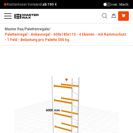
Zum Inhalt springen
Mengenrabatte
bis zu 20 %
inkl. MwSt.
Master Rax
/
Palettenregale
/
Palettenregal - Anbauregal - 600x185x110 - 4 Ebenen - mit Rammschutz
- 1 Feld - Belastung pro Palette 500 kg
Palettenregal - Anbauregal - 600x185x110 - 4 Ebenen - mit 
▼
6000 mm