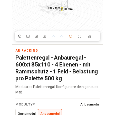
1850 mm
1100 mm
AR RACKING
Palettenregal - Anbauregal -
600x185x110 - 4 Ebenen - mit
Rammschutz - 1 Feld - Belastung
pro Palette 500 kg
Modulares Palettenregal. Konfiguriere dein genaues
Maß.
Palettenregal
MODULTYP
Anbaumodul
·
600x185x110
Grundmodul
Anbaumodul