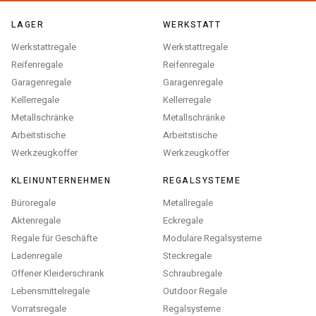
LAGER
WERKSTATT
Werkstattregale
Werkstattregale
Reifenregale
Reifenregale
Garagenregale
Garagenregale
Kellerregale
Kellerregale
Metallschränke
Metallschränke
Arbeitstische
Arbeitstische
Werkzeugkoffer
Werkzeugkoffer
KLEINUNTERNEHMEN
REGALSYSTEME
Büroregale
Metallregale
Aktenregale
Eckregale
Regale für Geschäfte
Modulare Regalsysteme
Ladenregale
Steckregale
Offener Kleiderschrank
Schraubregale
Lebensmittelregale
Outdoor Regale
Vorratsregale
Regalsysteme