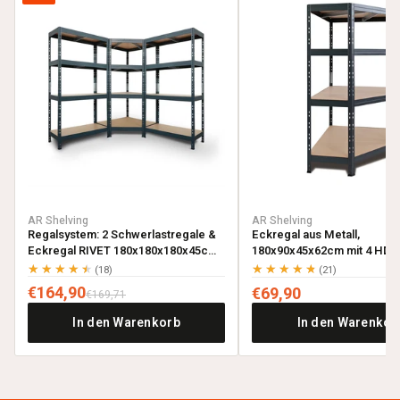
AR Shelving
AR Shelving
Regalsystem: 2 Schwerlastregale &
Eckregal aus Metall,
Eckregal RIVET 180x180x180x45cm
180x90x45x62cm mit 4 HDF-
mit 4 HDF-Böden, anthrazitgrau
anthrazitgrau
★★★★★
★★★★★
(18)
(21)
€164,90
€69,90
€169,71
In den Warenkorb
In den Warenkor