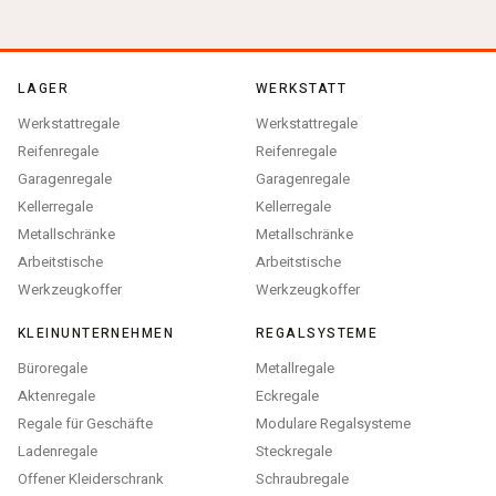
LAGER
WERKSTATT
Werkstattregale
Werkstattregale
Reifenregale
Reifenregale
Garagenregale
Garagenregale
Kellerregale
Kellerregale
Metallschränke
Metallschränke
Arbeitstische
Arbeitstische
Werkzeugkoffer
Werkzeugkoffer
KLEINUNTERNEHMEN
REGALSYSTEME
Büroregale
Metallregale
Aktenregale
Eckregale
Regale für Geschäfte
Modulare Regalsysteme
Ladenregale
Steckregale
Offener Kleiderschrank
Schraubregale