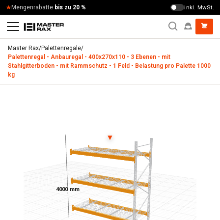
Zum Inhalt springen
Mengenrabatte
bis zu 20 %
inkl. MwSt.
Master Rax
/
Palettenregale
/
Palettenregal - Anbauregal - 400x270x110 - 3 Ebenen - mit
Stahlgitterboden - mit Rammschutz - 1 Feld - Belastung pro Palette 1000
kg
Palettenregal - Anbauregal - 400x270x110 - 3 Ebenen - mit 
▼
4000 mm