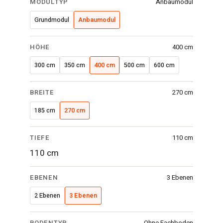
MODULTYP
Anbaumodul
·
400x270x110
Grundmodul
Anbaumodul
cm
·
HÖHE
400 cm
3
300 cm
350 cm
400 cm
500 cm
600 cm
Ebenen
·
BREITE
270 cm
Verzinktes
Gitter
185 cm
270 cm
TIEFE
110 cm
110 cm
EBENEN
3 Ebenen
2 Ebenen
3 Ebenen
BODENTYP
Ohne Fachboden