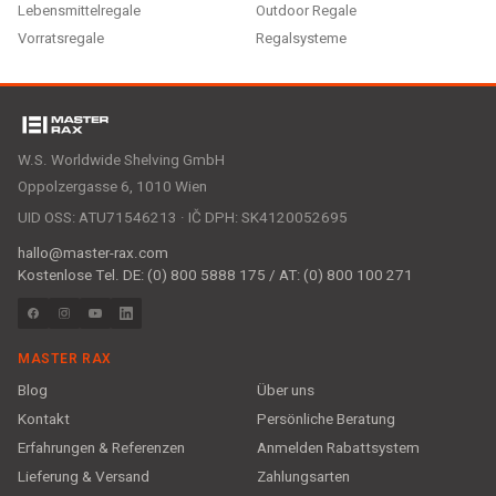
Lebensmittelregale
Outdoor Regale
Vorratsregale
Regalsysteme
W.S. Worldwide Shelving GmbH
Oppolzergasse 6, 1010 Wien
UID OSS: ATU71546213 · IČ DPH: SK4120052695
hallo@master-rax.com
Kostenlose Tel. DE: (0) 800 5888 175 / AT: (0) 800 100 271
MASTER RAX
Blog
Über uns
Kontakt
Persönliche Beratung
Erfahrungen & Referenzen
Anmelden Rabattsystem
Lieferung & Versand
Zahlungsarten