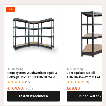
-3%
AR Shelving
AR Shelving
Regalsystem: 2 Schwerlastregale &
Eckregal aus Metall,
Eckregal RIVET 180x180x180x45cm
180x90x45x62cm mit 4 HDF-
mit 4 HDF-Böden, anthrazitgrau
anthrazitgrau
★★★★★
★★★★★
(18)
(21)
€164,90
€69,90
€169,71
In den Warenkorb
In den Warenkor