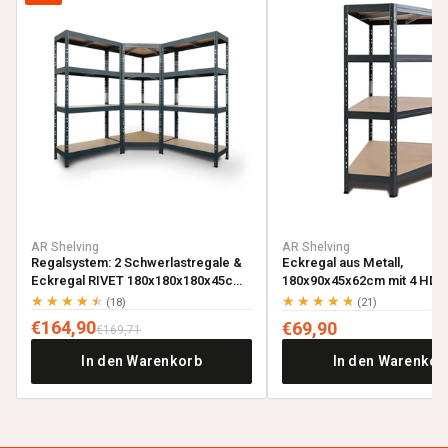
AR Shelving
AR Shelving
Regalsystem: 2 Schwerlastregale &
Eckregal aus Metall,
Eckregal RIVET 180x180x180x45cm
180x90x45x62cm mit 4 HDF-
mit 4 HDF-Böden, anthrazitgrau
anthrazitgrau
★★★★★
★★★★★
(18)
(21)
€164,90
€69,90
€169,71
In den Warenkorb
In den Warenkor