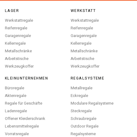
LAGER
WERKSTATT
Werkstattregale
Werkstattregale
Reifenregale
Reifenregale
Garagenregale
Garagenregale
Kellerregale
Kellerregale
Metallschränke
Metallschränke
Arbeitstische
Arbeitstische
Werkzeugkoffer
Werkzeugkoffer
KLEINUNTERNEHMEN
REGALSYSTEME
Büroregale
Metallregale
Aktenregale
Eckregale
Regale für Geschäfte
Modulare Regalsysteme
Ladenregale
Steckregale
Offener Kleiderschrank
Schraubregale
Lebensmittelregale
Outdoor Regale
Vorratsregale
Regalsysteme