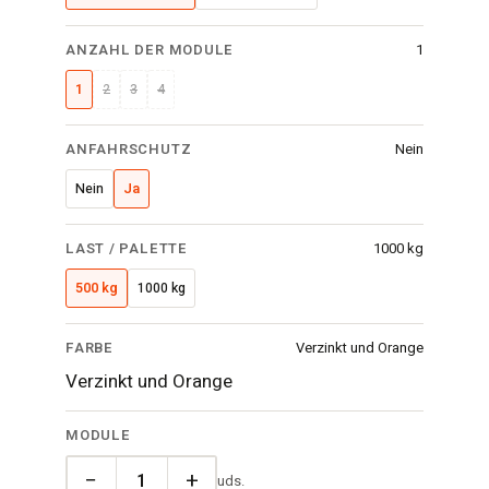
ANZAHL DER MODULE
1
1
2
3
4
ANFAHRSCHUTZ
Nein
Nein
Ja
LAST / PALETTE
1000 kg
500 kg
1000 kg
FARBE
Verzinkt und Orange
Verzinkt und Orange
MODULE
−
+
uds.