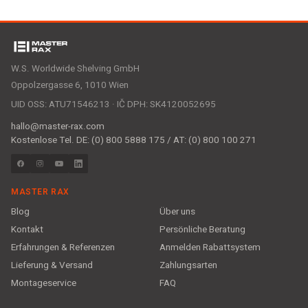
W.S. Worldwide Shelving GmbH
Oppolzergasse 6, 1010 Wien
UID OSS: ATU71546213 · IČ DPH: SK4120052695
hallo@master-rax.com
Kostenlose Tel. DE: (0) 800 5888 175 / AT: (0) 800 100 271
MASTER RAX
Blog
Über uns
Kontakt
Persönliche Beratung
Erfahrungen & Referenzen
Anmelden Rabattsystem
Lieferung & Versand
Zahlungsarten
Montageservice
FAQ