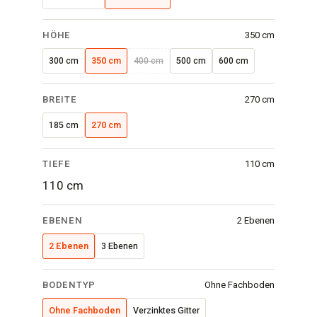
cm
·
HÖHE
350 cm
2
300 cm
350 cm
400 cm
500 cm
600 cm
Ebenen
·
BREITE
270 cm
Ohne
Fachboden
185 cm
270 cm
TIEFE
110 cm
110 cm
EBENEN
2 Ebenen
2 Ebenen
3 Ebenen
BODENTYP
Ohne Fachboden
Ohne Fachboden
Verzinktes Gitter