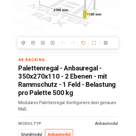
2700 mm
1100 mm
AR RACKING
Palettenregal - Anbauregal -
350x270x110 - 2 Ebenen - mit
Rammschutz - 1 Feld - Belastung
pro Palette 500 kg
Modulares Palettenregal. Konfiguriere dein genaues
Maß.
Palettenregal
MODULTYP
Anbaumodul
·
350x270x110
Grundmodul
Anbaumodul