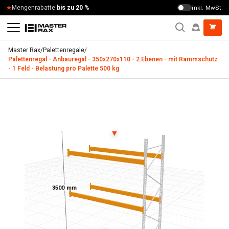
Zum Inhalt springen
Mengenrabatte
bis zu 20 %
inkl. MwSt.
Master Rax
/
Palettenregale
/
Palettenregal - Anbauregal - 350x270x110 - 2 Ebenen - mit Rammschutz
- 1 Feld - Belastung pro Palette 500 kg
Palettenregal - Anbauregal - 350x270x110 - 2 Ebenen - mit 
▼
3500 mm