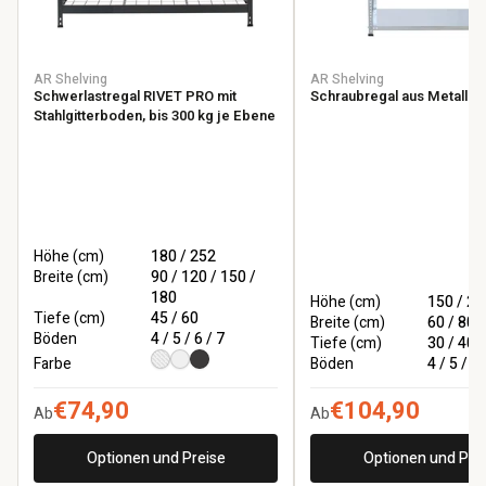
AR Shelving
AR Shelving
Schwerlastregal RIVET PRO mit
Schraubregal aus Metall
Stahlgitterboden, bis 300 kg je Ebene
Höhe (cm)
180 / 252
Breite (cm)
90 / 120 / 150 /
180
Höhe (cm)
150 / 20
Tiefe (cm)
45 / 60
Breite (cm)
60 / 80 /
Böden
4 / 5 / 6 / 7
Tiefe (cm)
30 / 40 /
Farbe
Böden
4 / 5 / 6
€74,90
€104,90
Ab
Ab
Optionen und Preise
Optionen und Pre