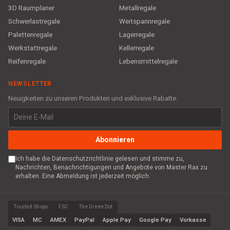
3D Raumplaner
Metallregale
Schwerlastregale
Weitspannregale
Palettenregale
Lagerregale
Werkstattregale
Kellerregale
Reifenregale
Lebensmittelregale
NEWSLETTER
Neuigkeiten zu unseren Produkten und exklusive Rabatte.
Abonnieren
Ich habe die Datenschutzrichtlinie gelesen und stimme zu,
Nachrichten, Benachrichtigungen und Angebote von Master Rax zu
erhalten. Eine Abmeldung ist jederzeit möglich.
Trusted Shops
FSC
The Green Dot
VISA
MC
AMEX
PayPal
Apple Pay
Google Pay
Vorkasse