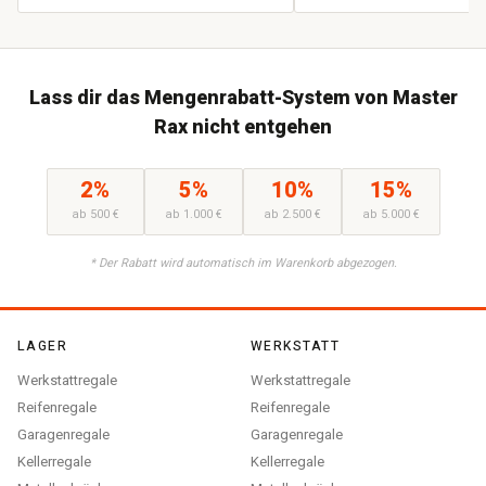
Lass dir das Mengenrabatt-System von Master
Rax nicht entgehen
2%
5%
10%
15%
ab 500 €
ab 1.000 €
ab 2.500 €
ab 5.000 €
* Der Rabatt wird automatisch im Warenkorb abgezogen.
LAGER
WERKSTATT
Werkstattregale
Werkstattregale
Reifenregale
Reifenregale
Garagenregale
Garagenregale
Kellerregale
Kellerregale