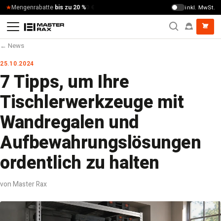
Zum Inhalt springen
Mengenrabatte
bis zu 20 %
inkl. MwSt.
← News
25.10.2024
7 Tipps, um Ihre
Tischlerwerkzeuge mit
Wandregalen und
Aufbewahrungslösungen
ordentlich zu halten
von Master Rax