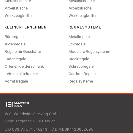
Metallschränke
Metallschränke
Arbeitstische
Arbeitstische
Werkzeugkoffer
Werkzeugkoffer
KLEINUNTERNEHMEN
REGALSYSTEME
Büroregale
Metallregale
Aktenregale
Eckregale
Regale für Geschäfte
Modulare Regalsysteme
Ladenregale
Steckregale
Offener Kleiderschrank
Schraubregale
Lebensmittelregale
Outdoor Regale
Vorratsregale
Regalsysteme
W.S. Worldwide Shelving GmbH
Oppolzergasse 6, 1010 Wien
UID OSS: ATU71546213 · IČ DPH: SK4120052695